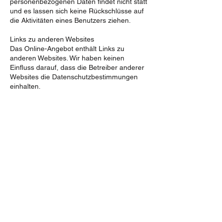
personenbezogenen Daten findet nicht statt
und es lassen sich keine Rückschlüsse auf
die Aktivitäten eines Benutzers ziehen.
Links zu anderen Websites
Das Online-Angebot enthält Links zu
anderen Websites. Wir haben keinen
Einfluss darauf, dass die Betreiber anderer
Websites die Datenschutzbestimmungen
einhalten.
Bei externen Links übernehmen wir keine
Verantwortung für die Richtigkeit der
Angaben auf diesen Seiten.
Haftungsansprüche gegen den TTC
Bensberg e.V., die sich auf Schäden
materieller oder ideeller Art beziehen,
welche durch die Nutzung oder
Nichtnutzung der dargebotenen
Informationen bzw. durch die Nutzung
fehlerhafter und unvollständiger
Informationen verursacht wurden, sind
ausgeschlossen.